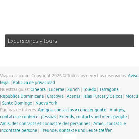
Weather from OpenWeatherMap
Excursiones y tours
Viajar es lo mío. Copyright 2026 © Todos los derechos reservados.
Aviso
legal
|
Política de privacidad
Nuestras guías:
Ginebra
|
Lucerna
|
Zurich
|
Toledo
|
Tarragona
|
Republica Dominicana
|
Cracovia
|
Atenas
|
Islas Turcas y Caicos
|
Moscú
|
Santo Domingo
|
Nueva York
Páginas de interés:
Amigos, contactos y conocer gente
|
Amigos,
contatos e conhecer pessoas
|
Friends, contacts and meet people
|
Amis, des contacts et connaître des personnes
|
Amici, contatti e
incontrare persone
|
Freunde, Kontakte und Leute treffen