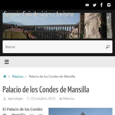
Saltar
al
Segovia. Guía de viajes y turismo
contenido
B
Busc
p
Inicio
Palacios
Palacio de los Condes de Mansilla
Palacio de los Condes de Mansilla
dpmubago
23 octubre, 2013
Palacios
El Palacio de los Condes