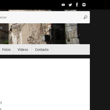
Búsqueda
Buscar
para:
Fotos
Vídeos
Contacto
El Tiempo
Segovia, ES
08:05,
Jul 25, 2026
I
14
°C
a