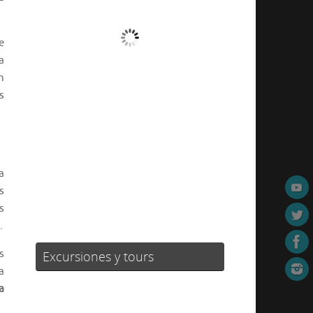
Cielo Claro
e
a
Ráfagas de viento:
5 mph
n
Clouds:
0%
s
Visibilidad:
10 km
Amanecer:
07:05
Atardecer:
21:40
67 %
1016 mb
3 mph
a
s
Weather from OpenWeatherMap
s
.
s
Excursiones y tours
a
a