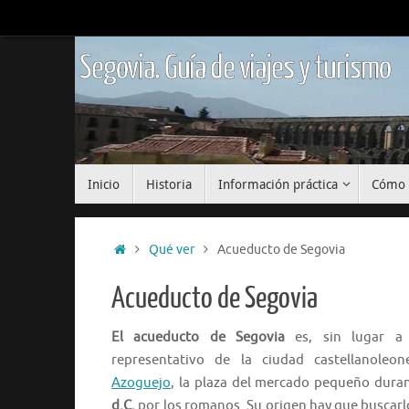
Saltar
al
contenido
Segovia. Guía de viajes y turismo
Saltar
Inicio
Historia
Información práctica
Cómo 
al
contenido
Inicio
Qué ver
Acueducto de Segovia
Acueducto de Segovia
El acueducto de Segovia
es, sin lugar a 
representativo de la ciudad castellanoleo
Azoguejo
, la plaza del mercado pequeño dura
d.C.
por los romanos. Su origen hay que buscarlo