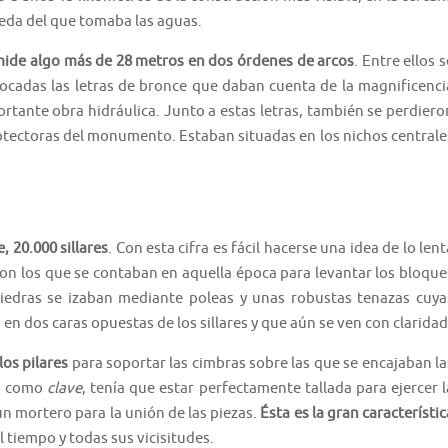
beda del que tomaba las aguas.
ide algo más de 28 metros en dos órdenes de arcos
. Entre ellos s
ocadas las letras de bronce que daban cuenta de la magnificenci
rtante obra hidráulica. Junto a estas letras, también se perdiero
rotectoras del monumento. Estaban situadas en los nichos centrale
 20.000 sillares
. Con esta cifra es fácil hacerse una idea de lo lent
con los que se contaban en aquella época para levantar los bloque
piedras se izaban mediante poleas y unas robustas tenazas cuya
en dos caras opuestas de los sillares y que aún se ven con claridad
os pilares
para soportar las cimbras sobre las que se encajaban la
da como
clave
, tení­a que estar perfectamente tallada para ejercer l
gún mortero para la unión de las piezas.
Ésta es la gran caracterí­stic
 tiempo y todas sus vicisitudes.