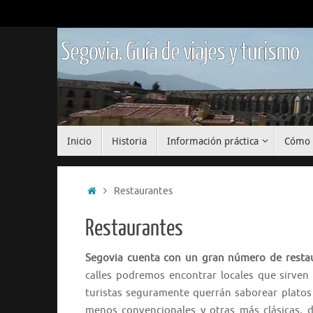
Saltar
al
contenido
Segovia. Guía de viajes y turismo
Saltar
Inicio
Historia
Información práctica
Cómo 
al
contenido
Inicio
Restaurantes
Restaurantes
Segovia cuenta con un gran número de resta
calles podremos encontrar locales que sirven
turistas seguramente querrán saborear platos 
menos convencionales y otras más clásicas, d