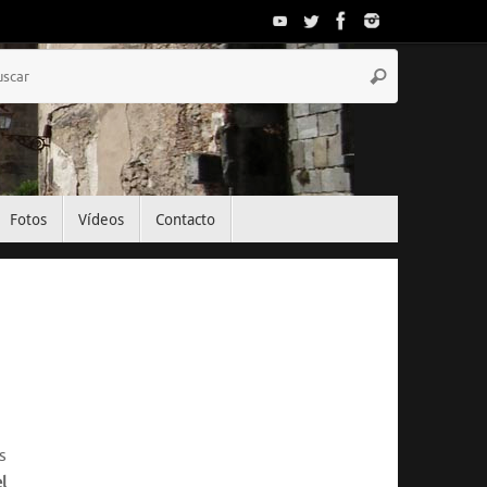
Búsqueda
Buscar
para:
Fotos
Vídeos
Contacto
El Tiempo
Segovia, ES
08:05,
Jul 25, 2026
s
14
°C
l