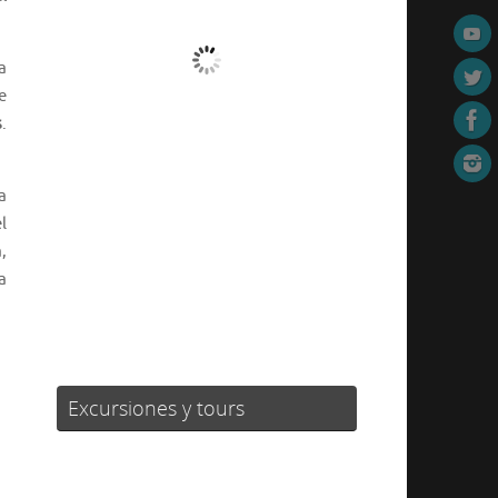
Cielo Claro
a
e
Ráfagas de viento:
5 mph
s
.
Clouds:
0%
Visibilidad:
10 km
Amanecer:
07:05
a
Atardecer:
21:40
l
,
67 %
1016 mb
3 mph
a
Weather from OpenWeatherMap
Excursiones y tours