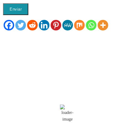
El Tiempo
Segovia, ES
04:07,
Ago 7, 2026
22
°C
Cielo Claro
Ráfagas de viento:
3 mph
Clouds:
0%