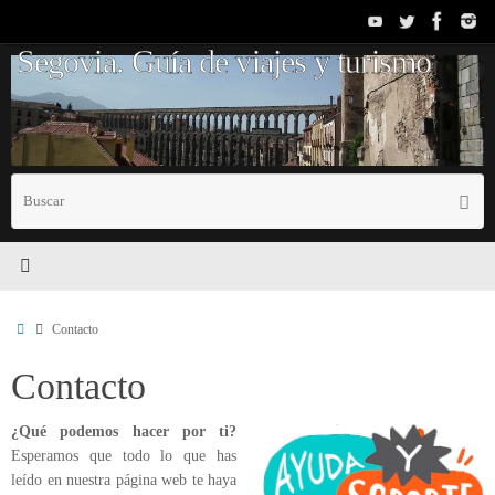
Saltar
al
Segovia. Guía de viajes y turismo
contenido
B
Busc
p
Inicio
Contacto
Contacto
¿Qué podemos hacer por ti?
Esperamos que todo lo que has
leído en nuestra página web te haya