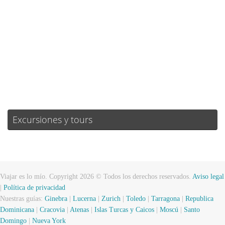
Visibilidad:
10 km
Amanecer:
07:18
Atardecer:
21:26
42 %
1020 mb
3 mph
Weather from OpenWeatherMap
Excursiones y tours
Viajar es lo mío. Copyright 2026 © Todos los derechos reservados.
Aviso legal
|
Política de privacidad
Nuestras guías:
Ginebra
|
Lucerna
|
Zurich
|
Toledo
|
Tarragona
|
Republica
Dominicana
|
Cracovia
|
Atenas
|
Islas Turcas y Caicos
|
Moscú
|
Santo
Domingo
|
Nueva York