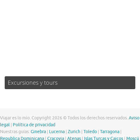
Clouds:
3%
Visibilidad:
10 km
Amanecer:
07:18
Atardecer:
21:26
17 %
1015 mb
13 mph
Weather from OpenWeatherMap
Excursiones y tours
Viajar es lo mío. Copyright 2026 © Todos los derechos reservados.
Aviso
legal
|
Política de privacidad
Nuestras guías:
Ginebra
|
Lucerna
|
Zurich
|
Toledo
|
Tarragona
|
Republica Dominicana
|
Cracovia
|
Atenas
|
Islas Turcas y Caicos
|
Moscú