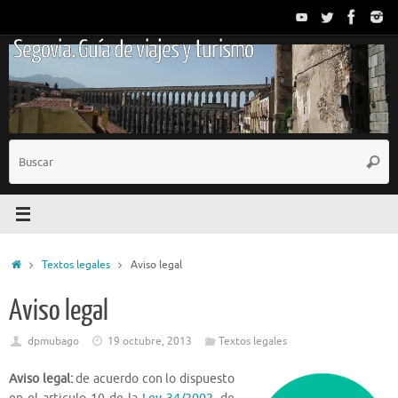
Saltar
al
Segovia. Guía de viajes y turismo
contenido
B
Busc
p
Inicio
Textos legales
Aviso legal
Aviso legal
dpmubago
19 octubre, 2013
Textos legales
Aviso legal:
de acuerdo con lo dispuesto