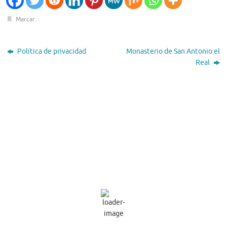
Marcar
.
Política de privacidad
Monasterio de San Antonio el
Real
El Tiempo
Segovia, ES
19:58,
Ago 7, 2026
32
°C
Cielo Claro
Ráfagas de viento:
12 mph