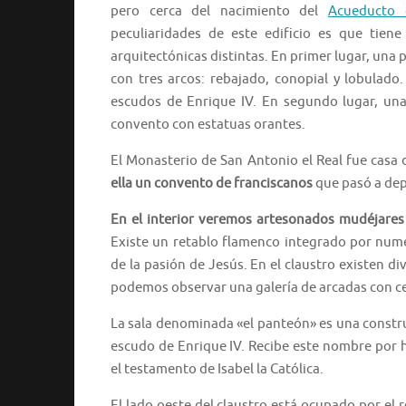
pero cerca del nacimiento del
Acueducto 
peculiaridades de este edificio es que tien
arquitectónicas distintas. En primer lugar, una p
con tres arcos: rebajado, conopial y lobulado
escudos de Enrique IV. En segundo lugar, una
convento con estatuas orantes.
El Monasterio de San Antonio el Real fue casa
ella un convento de franciscanos
que pasó a depe
En el interior veremos artesonados mudéjares
Existe un retablo flamenco integrado por nume
de la pasión de Jesús. En el claustro existen di
podemos observar una galería de arcadas con celo
La sala denominada «el panteón» es una constr
escudo de Enrique IV. Recibe este nombre por
el testamento de Isabel la Católica.
El lado oeste del claustro está ocupado por el re