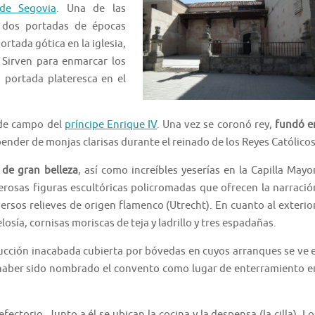
de Segovia
. Una de las
e dos portadas de épocas
ortada gótica en la iglesia,
. Sirven para enmarcar los
 portada plateresca en el
 de campo del
príncipe Enrique IV
. Una vez se coronó rey,
fundó e
nder de monjas clarisas durante el reinado de los Reyes Católicos
 de gran belleza
, así como increíbles yeserías en la Capilla Mayor
rosas figuras escultóricas policromadas que ofrecen la narració
versos relieves de origen flamenco (Utrecht). En cuanto al exterior
sía, cornisas moriscas de teja y ladrillo y tres espadañas.
ucción inacabada cubierta por bóvedas en cuyos arranques se ve e
 haber sido nombrado el convento como lugar de enterramiento e
fectorio. Junto a él se ubican la cocina y la despensa (la cilla). Lo