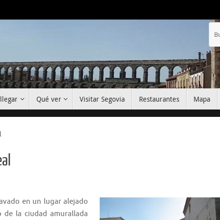
llegar
Qué ver
Visitar Segovia
Restaurantes
Mapa
l
eal
avado en un lugar alejado
o de la ciudad amurallada