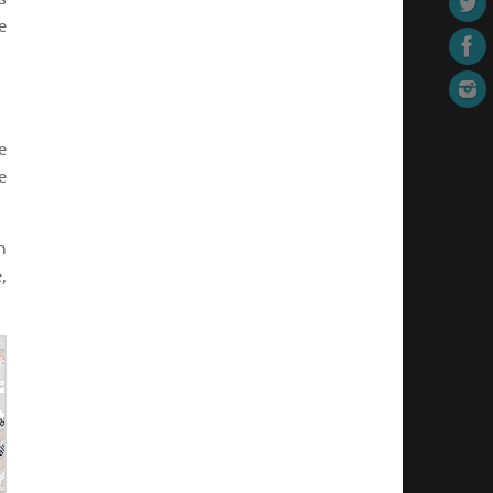
e
e
e
n
,