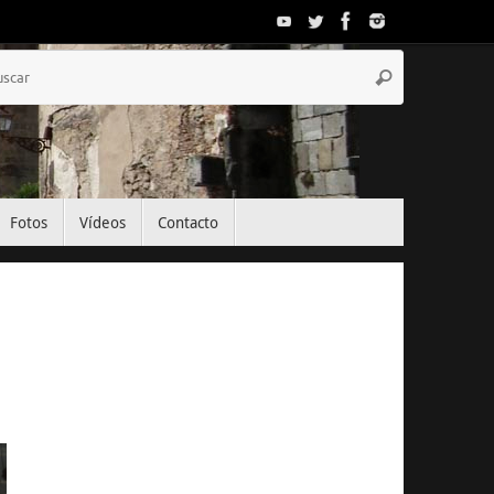
Búsqueda
Buscar
para:
Fotos
Vídeos
Contacto
El Tiempo
Segovia, ES
18:23,
Ago 8, 2026
33
°C