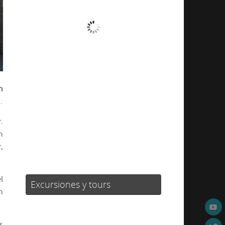
Nubes Dispersas
Ráfagas de viento:
17 mph
Clouds:
38%
Visibilidad:
10 km
Amanecer:
07:19
n
Atardecer:
21:25
.
17 %
1011 mb
11 mph
.
n
Weather from OpenWeatherMap
,
l
Excursiones y tours
n
s