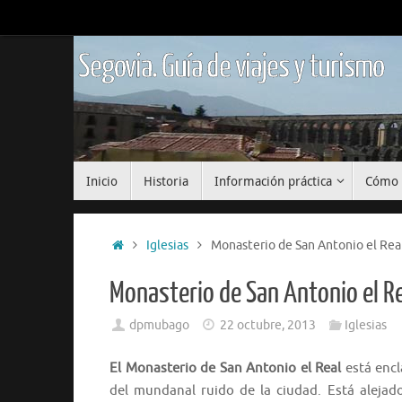
Saltar
al
contenido
Segovia. Guía de viajes y turismo
Saltar
Inicio
Historia
Información práctica
Cómo 
al
contenido
Inicio
Iglesias
Monasterio de San Antonio el Rea
Monasterio de San Antonio el R
dpmubago
22 octubre, 2013
Iglesias
El Monasterio de San Antonio el Real
está encl
del mundanal ruido de la ciudad. Está alejad