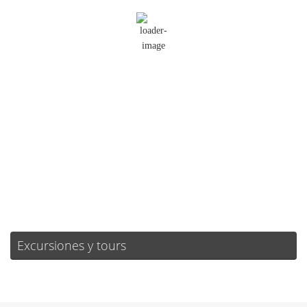
Cielo Claro
Ráfagas de viento:
4 mph
Clouds:
0%
Visibilidad:
10 km
Amanecer:
07:18
Atardecer:
21:26
32 %
1019 mb
4 mph
Weather from OpenWeatherMap
Excursiones y tours