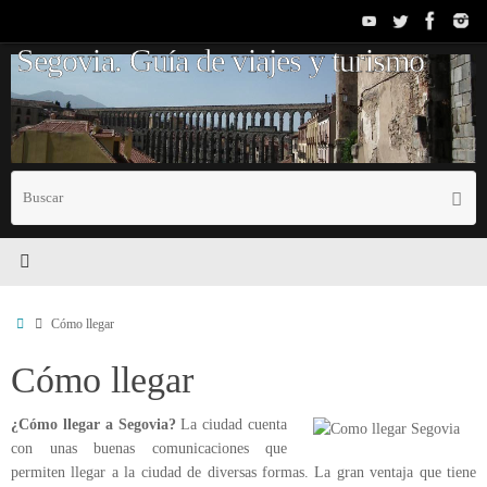
Saltar
al
Segovia. Guía de viajes y turismo
contenido
B
Busc
p
Inicio
Cómo llegar
Cómo llegar
¿Cómo llegar a Segovia?
La ciudad cuenta
con unas buenas comunicaciones que
permiten llegar a la ciudad de diversas formas. La gran ventaja que tiene