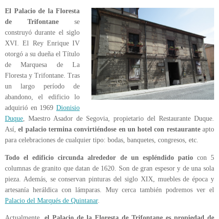
El Palacio de la Floresta
de Trifontane
se
construyó durante el siglo
XVI. El Rey Enrique IV
otorgó a su dueña el Título
de Marquesa de La
Floresta y Trifontane. Tras
un largo período de
abandono, el edificio lo
adquirió en 1969
Dionisio
Duque
, Maestro Asador de Segovia, propietario del Restaurante Duque.
Así,
el palacio termina convirtiéndose en un hotel con restaurante
apto
para celebraciones de cualquier tipo: bodas, banquetes, congresos, etc.
Todo el edificio circunda alrededor de un espléndido patio
con 5
columnas de granito que datan de 1620. Son de gran espesor y de una sola
pieza. Además, se conservan pinturas del siglo XIX, muebles de época y
artesanía heráldica con lámparas. Muy cerca también podremos ver el
Palacio del Marqués de Quintanar
.
Actualmente,
el Palacio de la Floresta de Trifontane es propiedad de