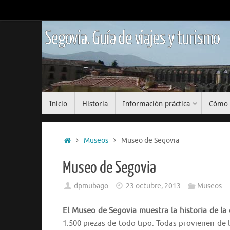
Saltar
al
contenido
Segovia. Guía de viajes y turismo
Saltar
Inicio
Historia
Información práctica
Cómo 
al
contenido
Inicio
Museos
Museo de Segovia
Museo de Segovia
dpmubago
23 octubre, 2013
Museos
El Museo de Segovia muestra la historia de la
1.500 piezas de todo tipo. Todas provienen de la