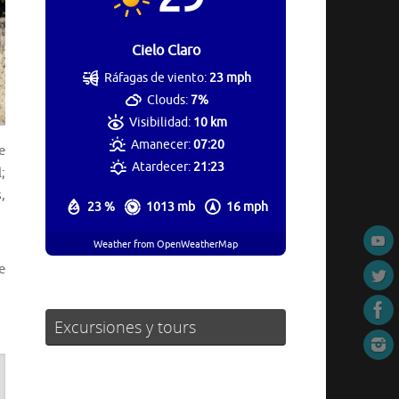
Cielo Claro
Ráfagas de viento:
23 mph
Clouds:
7%
Visibilidad:
10 km
Amanecer:
07:20
e
Atardecer:
21:23
;
,
23 %
1013 mb
16 mph
Weather from OpenWeatherMap
e
Excursiones y tours