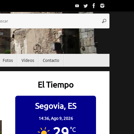
Búsqueda
Buscar
para:
Fotos
Vídeos
Contacto
El Tiempo
Segovia, ES
14:36,
Ago 9, 2026
29
°C