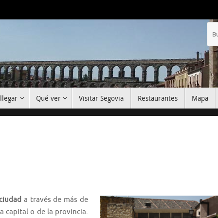
llegar
Qué ver
Visitar Segovia
Restaurantes
Mapa
 ciudad
a través de más de
 capital o de la provincia.