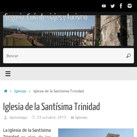
Saltar
al
Segovia. Guía de viajes y turismo
contenido
B
Busc
p
Inicio
Iglesias
Iglesia de la Santísima Trinidad
Iglesia de la Santísima Trinidad
dpmubago
23 octubre, 2013
Iglesias
La Iglesia de la Santísima