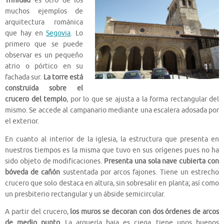
Trinidad
es otro de los
muchos ejemplos de
arquitectura románica
que hay en
Segovia
. Lo
primero que se puede
observar es un pequeño
atrio o pórtico en su
fachada sur.
La torre está
construida sobre el
crucero del templo
, por lo que se ajusta a la forma rectangular del
mismo. Se accede al campanario mediante una escalera adosada por
el exterior.
En cuanto al interior de la iglesia, la estructura que presenta en
nuestros tiempos es la misma que tuvo en sus orígenes pues no ha
sido objeto de modificaciones.
Presenta una sola nave cubierta con
bóveda de cañón
sustentada por arcos fajones. Tiene un estrecho
crucero que solo destaca en altura, sin sobresalir en planta; así como
un presbiterio rectangular y un ábside semicircular.
A partir del crucero,
los muros se decoran con dos órdenes de arcos
de medio punto
. La arquería baja es ciega, tiene unos buenos