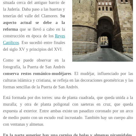
situada cerca del antiguo barrio de
la Judería. Daba paso a las huertas y
tenerías del valle del Clamores.
Su
aspecto actual se debe a la
reforma
que se llevó a cabo en la
construcción en época de los
Reyes
Católicos
. Eso sucedió entre finales
del siglo XV y principios del XVI.
Como se puede observar en la
fotografía, la Puerta de San Andrés
conserva restos románico-mudéjares
. El mudéjar, influenciado por las
culturas islámica y cristiana, se refleja en las decoraciones geométricas y las
formas sencillas de la Puerta de San Andrés.
Está formada por dos torres: una de planta cuadrada, que queda unida a la
muralla; y otra de planta poligonal con saeteras en cruz, que queda
expuesta al exterior. Entre ambas existe un pasadizo coronado por un arco
de medio punto con un escudo real incrustado. También hay un cuerpo alto
con ventanas y almenas.
En la parte superior hay una cornisa de bolas y almenas piramidales
.