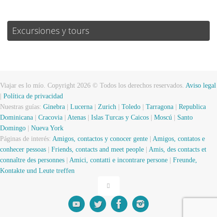
Excursiones y tours
Viajar es lo mío. Copyright 2026 © Todos los derechos reservados.
Aviso legal
|
Política de privacidad
Nuestras guías:
Ginebra
|
Lucerna
|
Zurich
|
Toledo
|
Tarragona
|
Republica
Dominicana
|
Cracovia
|
Atenas
|
Islas Turcas y Caicos
|
Moscú
|
Santo
Domingo
|
Nueva York
Páginas de interés:
Amigos, contactos y conocer gente
|
Amigos, contatos e
conhecer pessoas
|
Friends, contacts and meet people
|
Amis, des contacts et
connaître des personnes
|
Amici, contatti e incontrare persone
|
Freunde,
Kontakte und Leute treffen