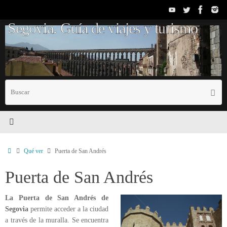
Saltar
al
Segovia. Guía de viajes y turismo
contenido
B
Busc
p
Inicio
Qué ver
Puerta de San Andrés
Puerta de San Andrés
La Puerta de San Andrés de
Segovia
permite acceder a la ciudad
a través de la muralla. Se encuentra