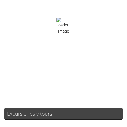
28
°C
Muy Nuboso
Ráfagas de viento:
2 mph
Clouds:
72%
Visibilidad:
10 km
Amanecer:
07:19
Atardecer:
21:25
26 %
1014 mb
1 mph
Weather from OpenWeatherMap
Excursiones y tours