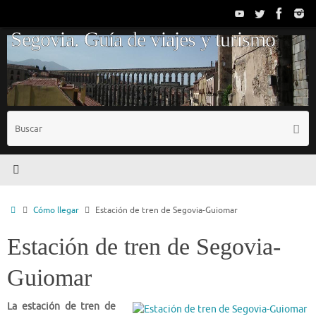
Saltar
al
Segovia. Guía de viajes y turismo
contenido
B
Busc
p
Inicio
Cómo llegar
Estación de tren de Segovia-Guiomar
Estación de tren de Segovia-
Guiomar
La estación de tren de